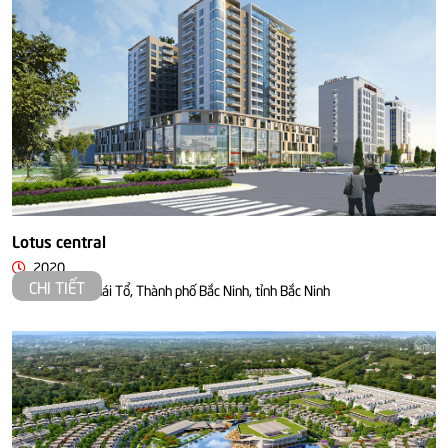
Lotus central
2020
CHI TIẾT
Đường Lý Thái Tổ, Thành phố Bắc Ninh, tỉnh Bắc Ninh