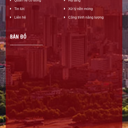
Quan hệ cổ đông
Hạ tầng
Tin tức
Xử lý nền móng
Liên hệ
Công trình năng lượng
BẢN ĐỒ