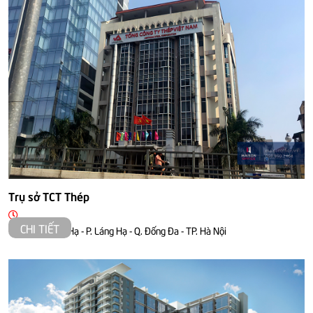
Trụ sở TCT Thép
CHI TIẾT
Số 91 Láng Hạ - P. Láng Hạ - Q. Đống Đa - TP. Hà Nội