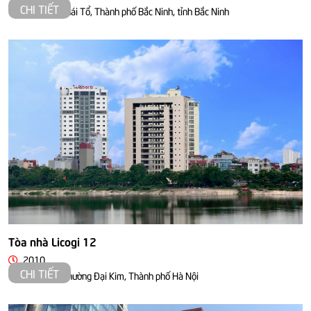
CHI TIẾT
Đường Lý Thái Tổ, Thành phố Bắc Ninh, tỉnh Bắc Ninh
Tòa nhà Licogi 12
2010
CHI TIẾT
21 Đại Từ Phường Đại Kim, Thành phố Hà Nội