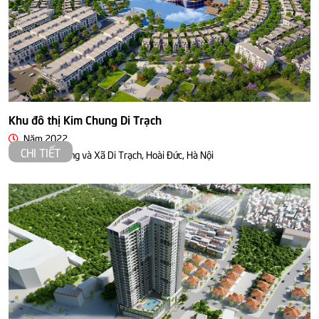
Khu đô thị Kim Chung Di Trạch
Năm 2022
CHI TIẾT
Xã Kim Chung và Xã Di Trạch, Hoài Đức, Hà Nội