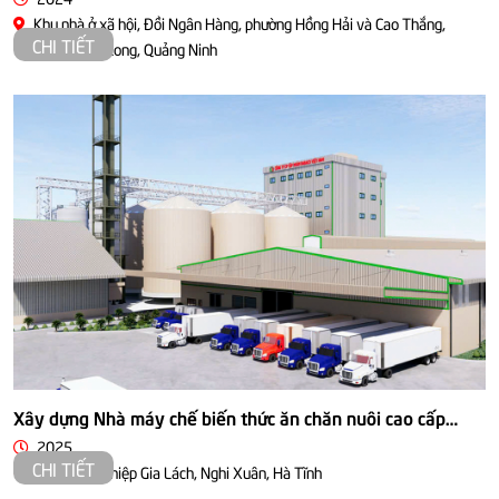
Khu nhà ở xã hội, Đồi Ngân Hàng, phường Hồng Hải và Cao Thắng,
CHI TIẾT
Thành Phố Hạ Long, Quảng Ninh
Xây dựng Nhà máy chế biến thức ăn chăn nuôi cao cấp
Nutreco Hà Tĩnh
2025
CHI TIẾT
Khu công nghiệp Gia Lách, Nghi Xuân, Hà Tĩnh