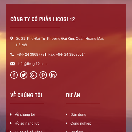
CÔNG TY CỔ PHẦN LICOGI 12
Số 21, Phố Đại Từ, Phường Đại Kim, Quận Hoàng Mai,
Hà Nội
+84- 24 38687781| Fax: +84- 24 38685014
Info@licogi12.com
in
VỀ CHÚNG TÔI
DỰ ÁN
Về chúng tôi
Dân dụng
Hồ sơ năng lực
Công nghiệp