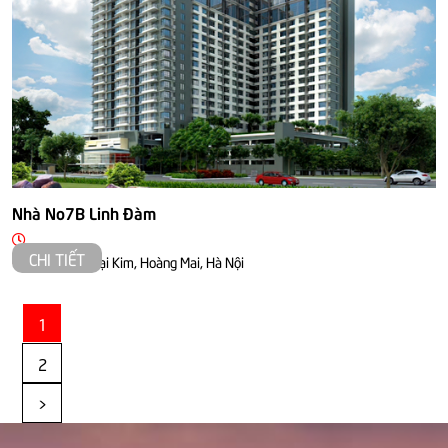
Nhà No7B Linh Đàm
CHI TIẾT
Linh Đàm, Đại Kim, Hoàng Mai, Hà Nội
1
2
>