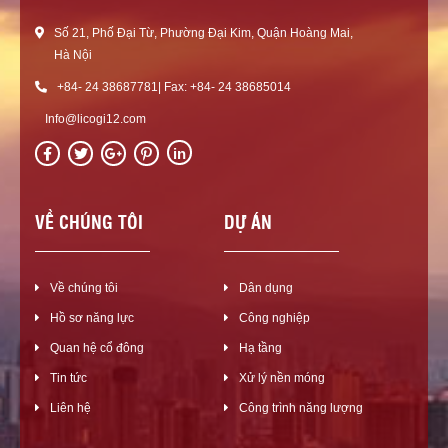
Số 21, Phố Đại Từ, Phường Đại Kim, Quận Hoàng Mai,
Hà Nội
+84- 24 38687781| Fax: +84- 24 38685014
Info@licogi12.com
in
VỀ CHÚNG TÔI
DỰ ÁN
Về chúng tôi
Dân dụng
Hồ sơ năng lực
Công nghiệp
Quan hệ cổ đông
Hạ tầng
Tin tức
Xử lý nền móng
Liên hệ
Công trình năng lượng