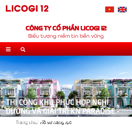
CÔNG TY CỔ PHẦN LICOGI 12
Biểu tượng niềm tin bền vững
THI CÔNG KHU PHỨC HỢP NGHỈ
DƯỠNG VÀ GIẢI TRÍ KN PARADISE -
CAM RANH, KHÁNH HÒA
Trang chủ/
Hồ sơ năng lực