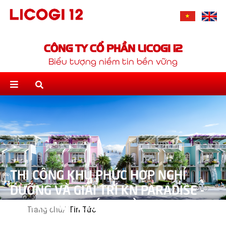
CÔNG TY CỔ PHẦN LICOGI 12
Biểu tượng niềm tin bền vững
THI CÔNG KHU PHỨC HỢP NGHỈ
DƯỠNG VÀ GIẢI TRÍ KN PARADISE -
CAM RANH, KHÁNH HÒA
Trang chủ/
Tin Tức