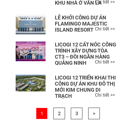
Chi tiết >>
KHU NHÀ Ở VĂN LA
LỄ KHỞI CÔNG DỰ ÁN
FLAMINGO MAJESTIC
Chi tiết >>
ISLAND RESORT
LICOGI 12 CẤT NÓC CÔNG
TRÌNH XÂY DỰNG TÒA
CT3 – ĐỒI NGÂN HÀNG
Chi tiết >>
QUẢNG NINH
LICOGI 12 TRIỂN KHAI THI
CÔNG DỰ ÁN KHU ĐÔ THỊ
MỚI KIM CHUNG DI
Chi tiết >>
TRẠCH
1
2
3
>