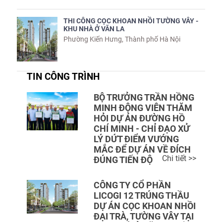
THI CÔNG CỌC KHOAN NHỒI TƯỜNG VÂY -
KHU NHÀ Ở VĂN LA
Phường Kiến Hưng, Thành phố Hà Nội
TIN CÔNG TRÌNH
BỘ TRƯỞNG TRẦN HỒNG
MINH ĐỘNG VIÊN THĂM
HỎI DỰ ÁN ĐƯỜNG HỒ
CHÍ MINH - CHỈ ĐẠO XỬ
LÝ DỨT ĐIỂM VƯỚNG
MẮC ĐỂ DỰ ÁN VỀ ĐÍCH
Chi tiết >>
ĐÚNG TIẾN ĐỘ
CÔNG TY CỔ PHẦN
LICOGI 12 TRÚNG THẦU
DỰ ÁN CỌC KHOAN NHỒI
ĐẠI TRÀ, TƯỜNG VÂY TẠI