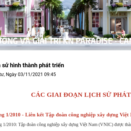
P NGHỈ DƯỠNG VÀ GIẢI TRÍ KN PA
MỚI KIM CHUNG DI TRẠCH - HÀ NỘI
h sử hình thành phát triển
tư, Ngày 03/11/2021 09:45
CÁC GIAI ĐOẠN LỊCH SỬ PHÁT
g 1/2010 - Liên kết Tập đoàn công nghiệp xây dựng Việ
 1/2010: Tập đoàn công nghiệp xây dựng Việt Nam (VNIC) được thành 