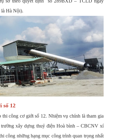
n trụ sở theo quyết định số 289BXD – TCLD ngày
 là Hà Nội).
i số 12
 thi công cơ giới số 12. Nhiệm vụ chính là tham gia
ng trường xây dựng thuỷ điện Hoà bình – CBCNV xí
 thi công những hạng mục công trình quan trọng nhất