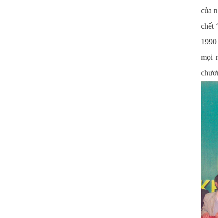
của n
chết
1990 
mọi 
chươn