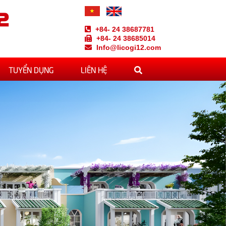
2
+84- 24 38687781
+84- 24 38685014
Info@licogi12.com
TUYỂN DỤNG
LIÊN HỆ