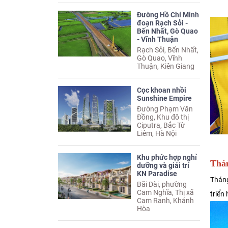
Đường Hồ Chí Minh
đoạn Rạch Sỏi -
Bến Nhất, Gò Quao
- Vĩnh Thuận
Rạch Sỏi, Bến Nhất,
Gò Quao, Vĩnh
Thuận, Kiên Giang
Cọc khoan nhồi
Sunshine Empire
Đường Phạm Văn
Đồng, Khu đô thị
Ciputra, Bắc Từ
Liêm, Hà Nội
Khu phức hợp nghỉ
Thán
dưỡng và giải trí
KN Paradise
Tháng
Bãi Dài, phường
Cam Nghĩa, Thị xã
triển
Cam Ranh, Khánh
Hòa