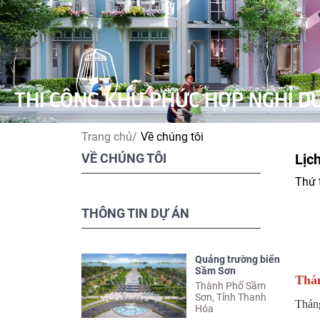
THI CÔNG KHU PHỨC HỢ
THI CÔNG KHU ĐÔ THỊ 
Trang chủ/
Về chúng tôi
VỀ CHÚNG TÔI
Lịc
Thứ 
THÔNG TIN DỰ ÁN
Quảng trường biển
Sầm Sơn
Thán
Thành Phố Sầm
Sơn, Tỉnh Thanh
Tháng
Hóa