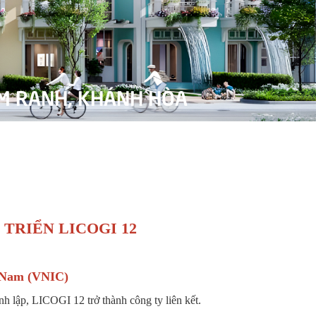
RADISE - CAM RANH, KHÁNH HÒA
 TRIỂN LICOGI 12
t Nam (VNIC)
lập, LICOGI 12 trở thành công ty liên kết.