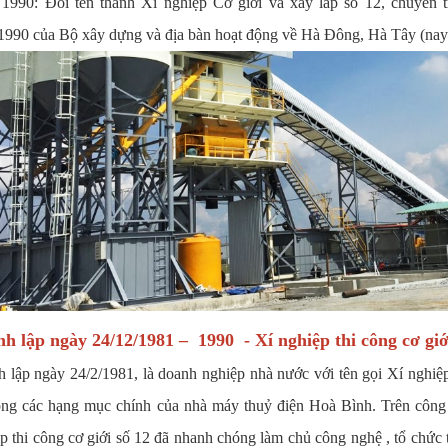
1990: Đổi tên thành Xí nghiệp Cơ giới và xây lắp số 12, chuyể
1990 của Bộ xây dựng và địa bàn hoạt động về Hà Đông, Hà Tây (nay
h lập ngày 24/12/1981 – 1990 - Xí nghiệp thi công cơ giớ
 lập ngày 24/2/1981, là doanh nghiệp nhà nước với tên gọi Xí nghiệp
công các hạng mục chính của nhà máy thuỷ điện Hoà Bình. Trên cô
p thi công cơ giới số 12 đã nhanh chóng làm chủ công nghệ , tổ chức