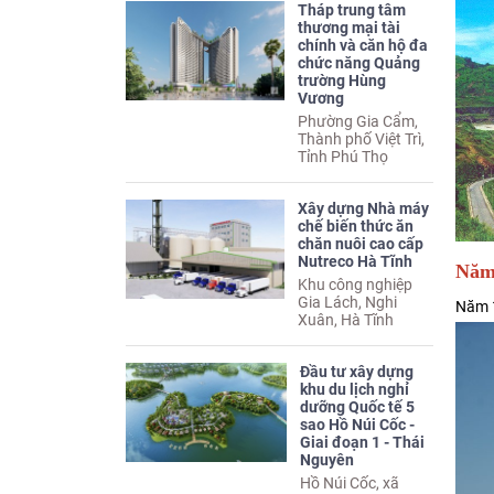
Tháp trung tâm
thương mại tài
chính và căn hộ đa
chức năng Quảng
trường Hùng
Vương
Phường Gia Cẩm,
Thành phố Việt Trì,
Tỉnh Phú Thọ
Xây dựng Nhà máy
chế biến thức ăn
chăn nuôi cao cấp
Nutreco Hà Tĩnh
Năm 
Khu công nghiệp
Gia Lách, Nghi
Năm 1
Xuân, Hà Tĩnh
Đầu tư xây dựng
khu du lịch nghỉ
dưỡng Quốc tế 5
sao Hồ Núi Cốc -
Giai đoạn 1 - Thái
Nguyên
Hồ Núi Cốc, xã