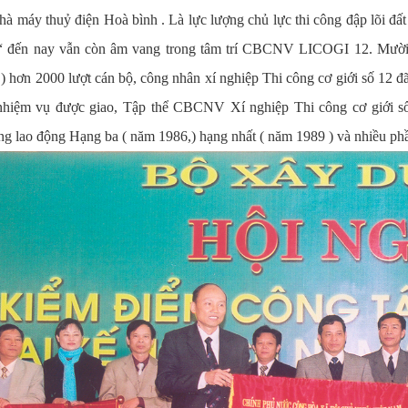
hà máy thuỷ điện Hoà bình . Là lực lượng chủ lực thi công đập lõi đ
 “ đến nay vẫn còn âm vang trong tâm trí CBCNV LICOGI 12. Mười 
) hơn 2000 lượt cán bộ, công nhân xí nghiệp Thi công cơ giới số 12 
nhiệm vụ được giao, Tập thể CBCNV Xí nghiệp Thi công cơ giới 
g lao động Hạng ba ( năm 1986,) hạng nhất ( năm 1989 ) và nhiều ph