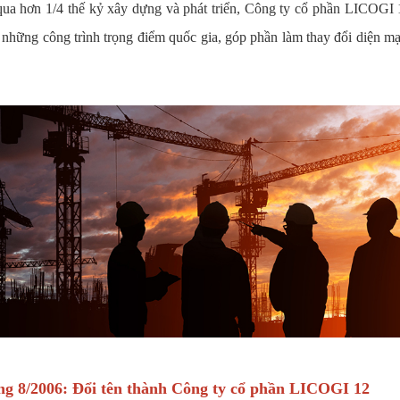
qua hơn 1/4 thế kỷ xây dựng và phát triển, Công ty cổ phần LICOGI
 những công trình trọng điểm quốc gia, góp phần làm thay đổi diện mạ
g 8/2006: Đổi tên thành Công ty cổ phần LICOGI 12