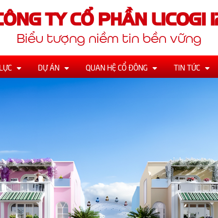
CÔNG TY CỔ PHẦN LICOGI 1
Biểu tượng niềm tin bền vững
LỰC
DỰ ÁN
QUAN HỆ CỔ ĐÔNG
TIN TỨC